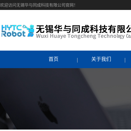
欢迎访问无锡华与同成科技有限公司官网！
首页
关于我们