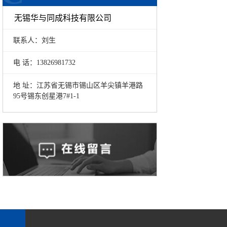
无锡华与同成科技有限公司
联系人：刘生
电 话：13826981732
地 址：江苏省无锡市锡山区羊尖镇羊港路
95号锡东创星港7#1-1