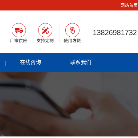
网站首页
13826981732
在线咨询
联系我们