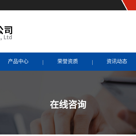
产品中心
荣誉资质
资讯动态
在线咨询