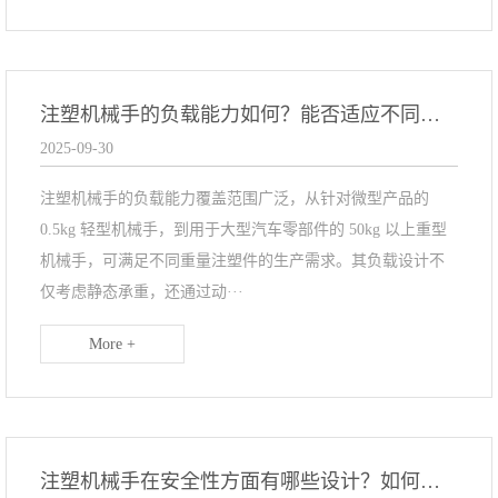
注塑机械手的负载能力如何？能否适应不同重量的注塑件生产？
2025-09-30
注塑机械手的负载能力覆盖范围广泛，从针对微型产品的
0.5kg 轻型机械手，到用于大型汽车零部件的 50kg 以上重型
机械手，可满足不同重量注塑件的生产需求。其负载设计不
仅考虑静态承重，还通过动···
More +
注塑机械手在安全性方面有哪些设计？如何保障操作人员安全？