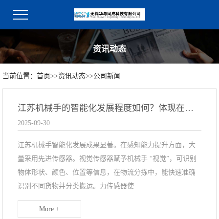
资讯动态
当前位置：
首页
>>
资讯动态
>>
公司新闻
江苏机械手的智能化发展程度如何？体现在哪些方面？
2025-09-30
江苏机械手智能化发展成果显著。在感知能力提升方面，大
量采用先进传感器。视觉传感器赋予机械手 “视觉”，可识别
物体形状、颜色、位置等信息，在物流分拣中，能快速准确
识别不同货物并分类搬运。力传感器使···
More +